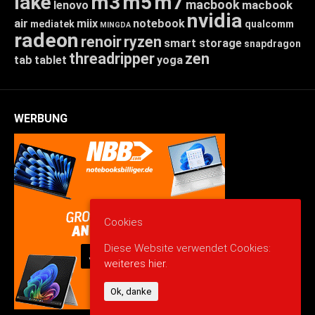
lake
m3
m5
m7
macbook
macbook
lenovo
nvidia
air
miix
notebook
mediatek
qualcomm
MINGDA
radeon
renoir
ryzen
smart storage
snapdragon
threadripper
zen
tab
tablet
yoga
WERBUNG
Cookies
Diese Website verwendet Cookies:
weiteres hier.
Ok, danke