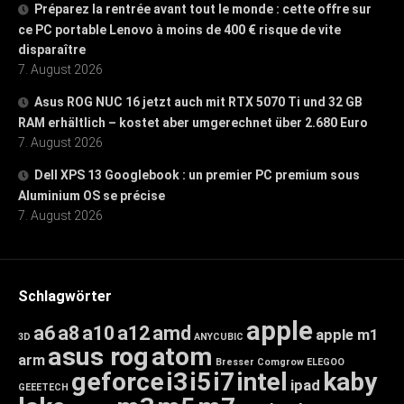
Préparez la rentrée avant tout le monde : cette offre sur
ce PC portable Lenovo à moins de 400 € risque de vite
disparaître
7. August 2026
Asus ROG NUC 16 jetzt auch mit RTX 5070 Ti und 32 GB
RAM erhältlich – kostet aber umgerechnet über 2.680 Euro
7. August 2026
Dell XPS 13 Googlebook : un premier PC premium sous
Aluminium OS se précise
7. August 2026
Schlagwörter
apple
a6
a8
a10
a12
amd
apple m1
3D
ANYCUBIC
asus rog
atom
arm
Bresser
Comgrow
ELEGOO
geforce
i3
i5
i7
intel
kaby
ipad
GEEETECH