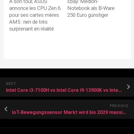
À son tour, ASUS
Ebay: Medion-
annonce les CPU Zen 6
Notebook als B-Ware
pour ses cartes mères
250 Euro günstiger
AM5 : rien de très
surprenant en réalité
NEXT
Intel Core i3-7100H vs Intel Core i9-13900K vs Intel Core i5-13600K
PREVIOUS
IoT-Bewegungssensor Markt wird bis 2029 massives Wachstum verzeichnen | Honeywell, NXP, Infineon, Analog Devices