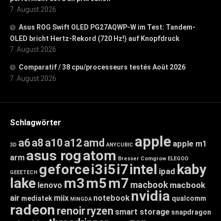
7. August 2026
Asus ROG Swift OLED PG27AQWP-W im Test: Tandem-
OLED bricht Hertz-Rekord (720 Hz!) auf Knopfdruck
7. August 2026
Comparatif / 38 cpu/processeurs testés Août 2026
7. August 2026
Schlagwörter
apple
a6
a8
a10
a12
amd
apple m1
3D
ANYCUBIC
asus rog
atom
arm
Bresser
Comgrow
ELEGOO
geforce
i3
i5
i7
intel
kaby
ipad
GEEETECH
lake
m3
m5
m7
macbook
macbook
lenovo
nvidia
air
miix
notebook
mediatek
qualcomm
MINGDA
radeon
renoir
ryzen
smart storage
snapdragon