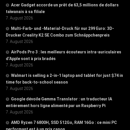
Acer Gadget accorde un prêt de 63,5 millions de dollars
taïwanais à sa filiale
7. August 2026
Multi-Farb- und -Material-Druck für nur 299 Euro: 3D-
Drucker Creality K2 SE Combo zum Schnäppchenpreis
7. August 2026
AirPods Pro 3 : les meilleurs écouteurs intra-auriculaires
d’Apple sont à prix bradés
7. August 2026
Walmart is selling a 2-in-1 laptop and tablet for just $74 in
time for back-to-school season
7. August 2026
Google dévoile Gemma Translator : un traducteur IA
entièrement hors ligne alimenté par un Raspberry Pi
7. August 2026
AMD Ryzen 7 6800H, SSD 512Go, RAM 16Go : ce mini PC
performant est à un prix canon