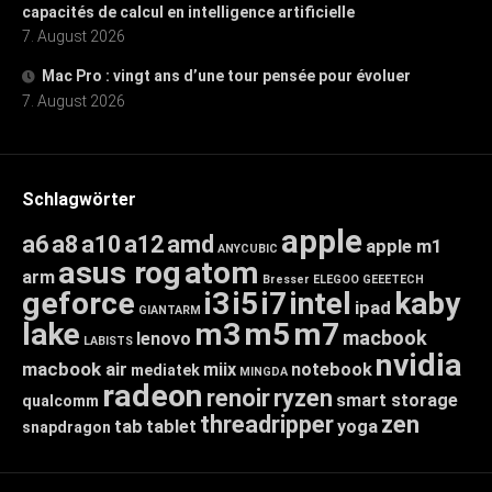
capacités de calcul en intelligence artificielle
7. August 2026
Mac Pro : vingt ans d’une tour pensée pour évoluer
7. August 2026
Schlagwörter
apple
a6
a8
a10
a12
amd
apple m1
ANYCUBIC
asus rog
atom
arm
Bresser
ELEGOO
GEEETECH
geforce
i3
i5
i7
intel
kaby
ipad
GIANTARM
lake
m3
m5
m7
macbook
lenovo
LABISTS
nvidia
macbook air
miix
notebook
mediatek
MINGDA
radeon
renoir
ryzen
smart storage
qualcomm
threadripper
zen
tab
tablet
yoga
snapdragon