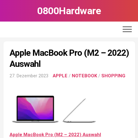
Skip
0800Hardware
to
content
Apple MacBook Pro (M2 – 2022)
Auswahl
27. Dezember 2023
APPLE
/
NOTEBOOK
/
SHOPPING
Apple MacBook Pro (M2 – 2022) Auswahl