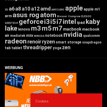
apple
a6
a8
a10
a12
amd
apple m1
3D
ANYCUBIC
asus rog
atom
arm
Bresser
Comgrow
ELEGOO
geforce
i3
i5
i7
intel
kaby
ipad
GEEETECH
lake
m3
m5
m7
macbook
macbook
lenovo
nvidia
air
miix
notebook
mediatek
qualcomm
MINGDA
radeon
renoir
ryzen
smart storage
snapdragon
threadripper
zen
tab
tablet
yoga
WERBUNG
Cookies