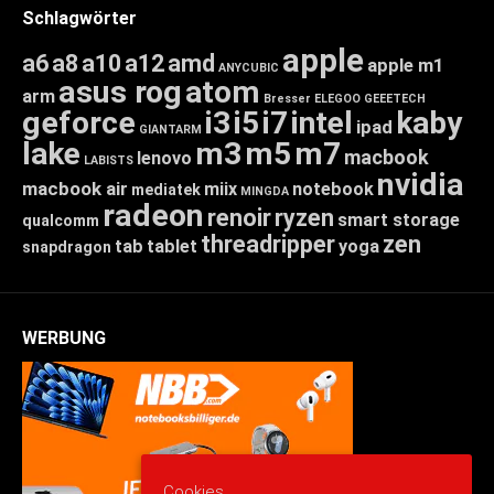
Schlagwörter
apple
a6
a8
a10
a12
amd
apple m1
ANYCUBIC
asus rog
atom
arm
Bresser
ELEGOO
GEEETECH
geforce
i3
i5
i7
intel
kaby
ipad
GIANTARM
lake
m3
m5
m7
macbook
lenovo
LABISTS
nvidia
macbook air
miix
notebook
mediatek
MINGDA
radeon
renoir
ryzen
smart storage
qualcomm
threadripper
zen
tab
tablet
yoga
snapdragon
WERBUNG
Cookies