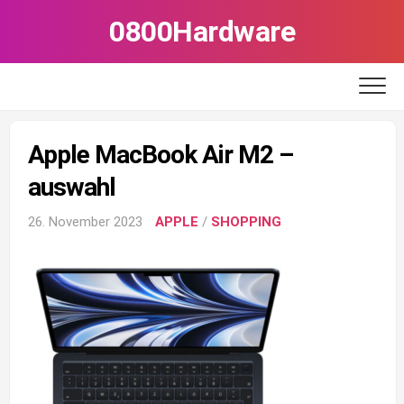
Skip
0800Hardware
to
content
Apple MacBook Air M2 –
auswahl
26. November 2023
APPLE
/
SHOPPING