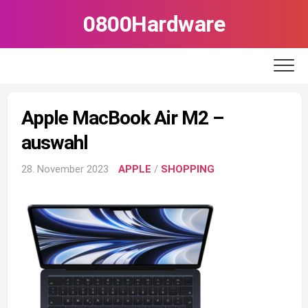
Skip
0800Hardware
to
content
Apple MacBook Air M2 –
auswahl
28. November 2023
APPLE
/
SHOPPING