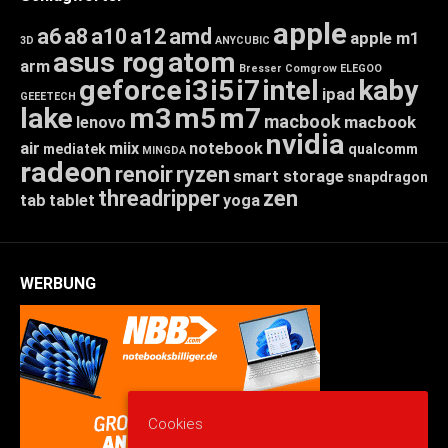
apple
a6
a8
a10
a12
amd
apple m1
3D
ANYCUBIC
asus rog
atom
arm
Bresser
Comgrow
ELEGOO
geforce
i3
i5
i7
intel
kaby
ipad
GEEETECH
lake
m3
m5
m7
macbook
macbook
lenovo
nvidia
air
miix
notebook
mediatek
qualcomm
MINGDA
radeon
renoir
ryzen
smart storage
snapdragon
threadripper
zen
tab
tablet
yoga
WERBUNG
Cookies