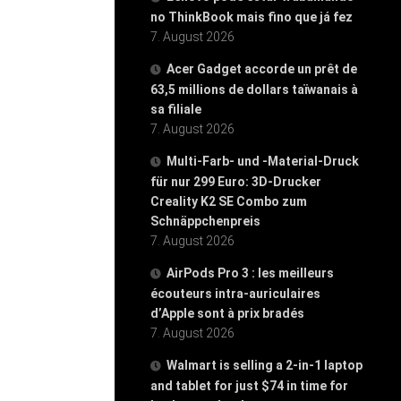
no ThinkBook mais fino que já fez
7. August 2026
Acer Gadget accorde un prêt de
63,5 millions de dollars taïwanais à
sa filiale
7. August 2026
Multi-Farb- und -Material-Druck
für nur 299 Euro: 3D-Drucker
Creality K2 SE Combo zum
Schnäppchenpreis
7. August 2026
AirPods Pro 3 : les meilleurs
écouteurs intra-auriculaires
d’Apple sont à prix bradés
7. August 2026
Walmart is selling a 2-in-1 laptop
and tablet for just $74 in time for