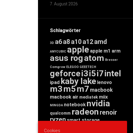
7. August 2026
Schlagwörter
a6
a8
a10
a12
amd
3D
apple
apple m1
arm
ANYCUBIC
asus rog
atom
Bresser
Comgrow
ELEGOO
GEEETECH
geforce
i3
i5
i7
intel
kaby lake
ipad
lenovo
m3
m5
m7
macbook
macbook air
miix
mediatek
nvidia
notebook
MINGDA
radeon
renoir
qualcomm
ryzen
smart storage
tab
tablet
snapdragon
Cookies