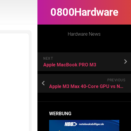
0800Hardware
Hardware News
NEXT
Apple MacBook PRO M3
PREVIOUS
Apple M3 Max 40-Core GPU vs NVIDIA GeForce RTX 2070 Mobile
WERBUNG