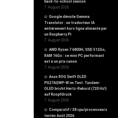
back-to-school season
7. August 2026
Google dévoile Gemma
Translator : un traducteur IA
entièrement hors ligne alimenté par
un Raspberry Pi
7. August 2026
AMD Ryzen 7 6800H, SSD 512Go,
RAM 16Go : ce mini PC performant
est à un prix canon
7. August 2026
Asus ROG Swift OLED
PG27AQWP-W im Test: Tandem-
OLED bricht Hertz-Rekord (720 Hz!)
auf Knopfdruck
7. August 2026
Comparatif / 38 cpu/processeurs
testés Août 2026