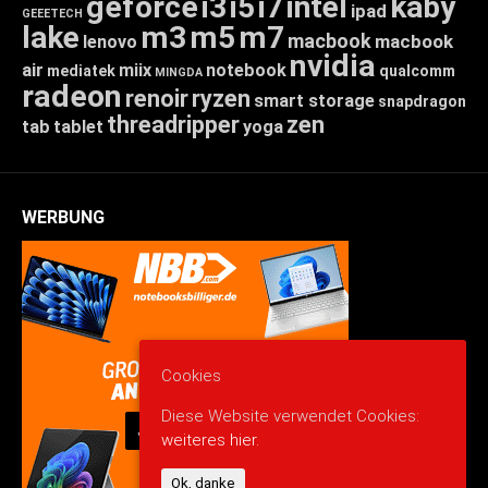
geforce
i3
i5
i7
intel
kaby
ipad
GEEETECH
lake
m3
m5
m7
macbook
macbook
lenovo
nvidia
air
miix
notebook
mediatek
qualcomm
MINGDA
radeon
renoir
ryzen
smart storage
snapdragon
threadripper
zen
tab
tablet
yoga
WERBUNG
Cookies
Diese Website verwendet Cookies:
weiteres hier.
Ok, danke