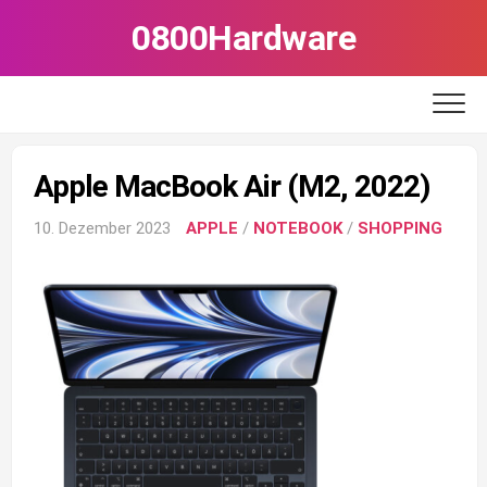
Skip
0800Hardware
to
content
Apple MacBook Air (M2, 2022)
10. Dezember 2023
APPLE
/
NOTEBOOK
/
SHOPPING