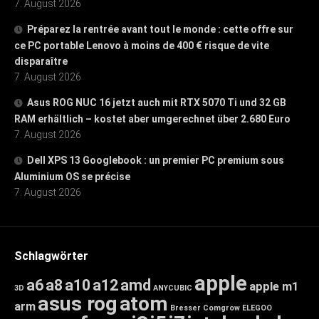
7. August 2026
Préparez la rentrée avant tout le monde : cette offre sur
ce PC portable Lenovo à moins de 400 € risque de vite
disparaître
7. August 2026
Asus ROG NUC 16 jetzt auch mit RTX 5070 Ti und 32 GB
RAM erhältlich – kostet aber umgerechnet über 2.680 Euro
7. August 2026
Dell XPS 13 Googlebook : un premier PC premium sous
Aluminium OS se précise
7. August 2026
Schlagwörter
apple
a6
a8
a10
a12
amd
apple m1
3D
ANYCUBIC
asus rog
atom
arm
Bresser
Comgrow
ELEGOO