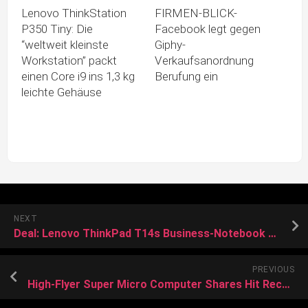
Lenovo ThinkStation
FIRMEN-BLICK-
P350 Tiny: Die
Facebook legt gegen
“weltweit kleinste
Giphy-
Workstation” packt
Verkaufsanordnung
einen Core i9 ins 1,3 kg
Berufung ein
leichte Gehäuse
NEXT
Deal: Lenovo ThinkPad T14s Business-Notebook mit Ryzen 5 Pro kostet generalüberholt nur 359 Euro
PREVIOUS
High-Flyer Super Micro Computer Shares Hit Record, Then Reverse Course