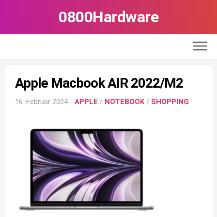
Skip
0800Hardware
to
content
Apple Macbook AIR 2022/M2
16. Februar 2024
APPLE
/
NOTEBOOK
/
SHOPPING