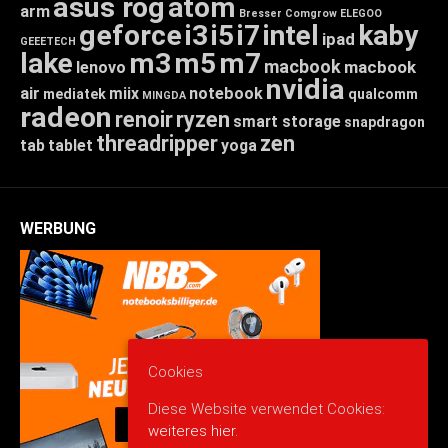
asus rog
atom
arm
Bresser
Comgrow
ELEGOO
geforce
i3
i5
i7
intel
kaby
ipad
GEEETECH
lake
m3
m5
m7
macbook
macbook
lenovo
nvidia
air
miix
notebook
mediatek
qualcomm
MINGDA
radeon
renoir
ryzen
smart storage
snapdragon
threadripper
zen
tab
tablet
yoga
WERBUNG
Cookies
Diese Website verwendet Cookies:
weiteres hier.