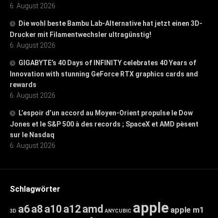
6. August 2026
Die wohl beste Bambu Lab-Alternative hat jetzt einen 3D-
Drucker mit Filamentwechsler ultragünstig!
6. August 2026
GIGABYTE’s 40 Days of INFINITY celebrates 40 Years of
Innovation with stunning GeForce RTX graphics cards and
rewards
6. August 2026
L’espoir d’un accord au Moyen-Orient propulse le Dow
Jones et le S&P 500 à des records ; SpaceX et AMD pèsent
sur le Nasdaq
6. August 2026
Schlagwörter
apple
a6
a8
a10
a12
amd
apple m1
3D
ANYCUBIC