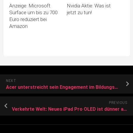
Anzeige: Microsoft
Nvidia Aktie: Was ist
Surface um bis zu 700
jetzt zu tun!
Euro reduziert bei
Amazon
NEXT
Acer unterstreicht sein Engagement im Bildungsmarkt
PREVIOUS
Verkehrte Welt: Neues iPad Pro OLED ist dünner als iPad Air