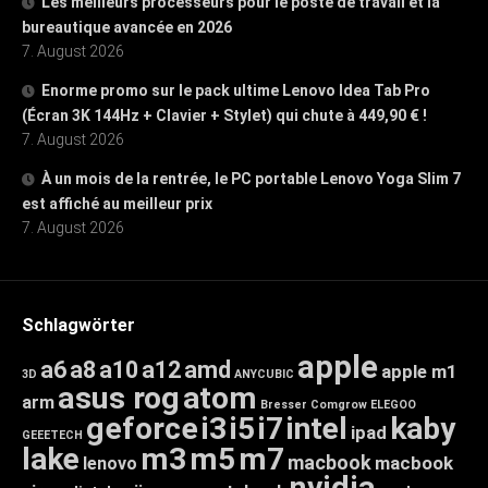
Les meilleurs processeurs pour le poste de travail et la
bureautique avancée en 2026
7. August 2026
Enorme promo sur le pack ultime Lenovo Idea Tab Pro
(Écran 3K 144Hz + Clavier + Stylet) qui chute à 449,90 € !
7. August 2026
À un mois de la rentrée, le PC portable Lenovo Yoga Slim 7
est affiché au meilleur prix
7. August 2026
Schlagwörter
apple
a6
a8
a10
a12
amd
apple m1
3D
ANYCUBIC
asus rog
atom
arm
Bresser
Comgrow
ELEGOO
geforce
i3
i5
i7
intel
kaby
ipad
GEEETECH
lake
m3
m5
m7
macbook
macbook
lenovo
nvidia