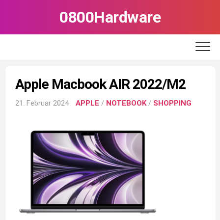
Skip
0800Hardware
to
content
Apple Macbook AIR 2022/M2
21. Februar 2024
APPLE
/
NOTEBOOK
/
SHOPPING