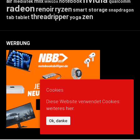
air
miix
notebook
mediatek
qualcomm
MINGDA
radeon
renoir
ryzen
smart storage
snapdragon
threadripper
zen
tab
tablet
yoga
WERBUNG
Cookies
Diese Website verwendet Cookies:
weiteres hier.
Ok, danke