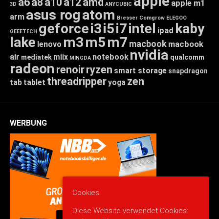
apple
a6
a8
a10
a12
amd
apple m1
3D
ANYCUBIC
asus rog
atom
arm
Bresser
Comgrow
ELEGOO
geforce
i3
i5
i7
intel
kaby
ipad
GEEETECH
lake
m3
m5
m7
macbook
macbook
lenovo
nvidia
air
miix
notebook
mediatek
qualcomm
MINGDA
radeon
renoir
ryzen
smart storage
snapdragon
threadripper
zen
tab
tablet
yoga
WERBUNG
Cookies
Diese Website verwendet Cookies: