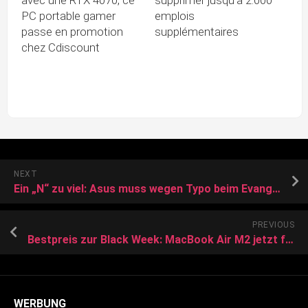
PC portable gamer
emplois
passe en promotion
supplémentaires
chez Cdiscount
NEXT
Ein „N“ zu viel: Asus muss wegen Typo beim Evangelion-Fan-Board nachbessern
PREVIOUS
Bestpreis zur Black Week: MacBook Air M2 jetzt für nur 1.079 Euro!
WERBUNG