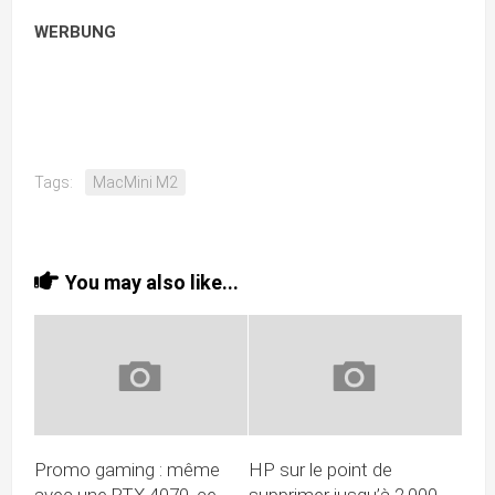
WERBUNG
Tags:
MacMini M2
You may also like...
Promo gaming : même
HP sur le point de
avec une RTX 4070, ce
supprimer jusqu’à 2.000