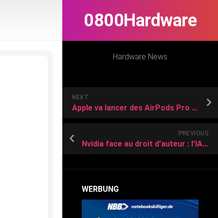
0800Hardware
Hardware News
NEXT
Apple va lancer des AirPods Pro 3 avec caméras, mais pour quoi faire
PREVIOUS
Nvidia face au droit d’auteur : l’IA au cœur d’un procès clé
WERBUNG