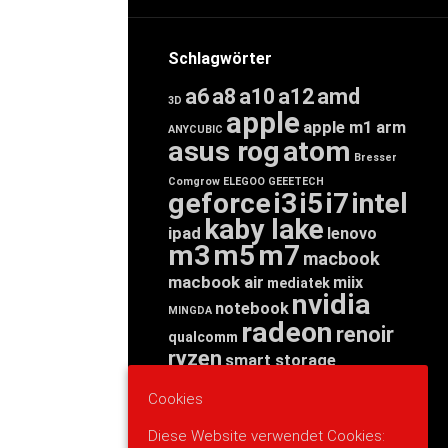
Schlagwörter
a6
a8
a10
a12
amd
3D
apple
apple m1
arm
ANYCUBIC
asus rog
atom
Bresser
Comgrow
ELEGOO
GEEETECH
geforce
i3
i5
i7
intel
kaby lake
ipad
lenovo
m3
m5
m7
macbook
macbook air
miix
mediatek
nvidia
notebook
MINGDA
radeon
renoir
qualcomm
ryzen
smart storage
tab
tablet
snapdragon
Cookies
threadripper
zen
yoga
Diese Website verwendet Cookies: