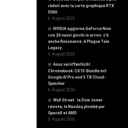
réduit avec la carte graphique RTX
5060
6. August 2026
NVIDIA aggiorna GeForce Now
con 26 nuovi giochi in arrivo: c’è
anche Resonance: A Plague Tale
Legacy
6. August 2026
Asus veröffentlicht
Chromebook-CX15-Bundle mit
Google AI Pro und 5 TB Cloud-
Speicher
6. August 2026
Wall Street : le Dow Jones
résiste, le Nasdaq plombé par
SpaceX et AMD
6. August 2026