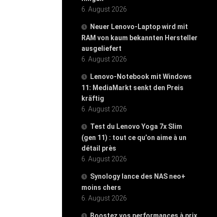
6. August 2026
Neuer Lenovo-Laptop wird mit
RAM von kaum bekannten Hersteller
ausgeliefert
6. August 2026
Lenovo-Notebook mit Windows
11: MediaMarkt senkt den Preis
kräftig
6. August 2026
Test du Lenovo Yoga 7x Slim
(gen 11) : tout ce qu’on aime à un
détail près
6. August 2026
Synology lance des NAS neo+
moins chers
6. August 2026
Boostez vos performances à prix