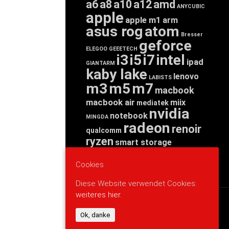
a6
a8
a10
a12
amd
ANYCUBIC
apple
apple m1
arm
asus rog
atom
Bresser
geforce
ELEGOO
GEEETECH
i3
i5
i7
intel
ipad
GIANTARM
kaby lake
lenovo
LABISTS
m3
m5
m7
macbook
macbook air
miix
mediatek
nvidia
notebook
MINGDA
radeon
renoir
qualcomm
ryzen
smart storage
tab
tablet
snapdragon
threadripper
zen
Cookies
yoga
Diese Website verwendet Cookies:
weiteres hier.
WERBUNG
Ok, danke