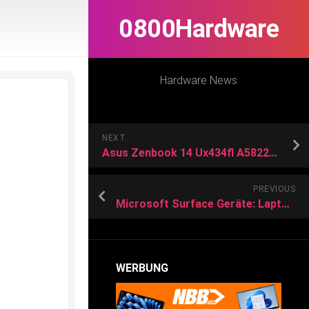
0800Hardware
Hardware News
NEXT
Asus Zenbook 14 Ux434fl A5822ts Ultrabook vs HP Envy X360 13 Ay1065au
PREVIOUS
Microsoft Surface Geräte: Laptops und Tablets zu Bestpreisen kaufen
WERBUNG