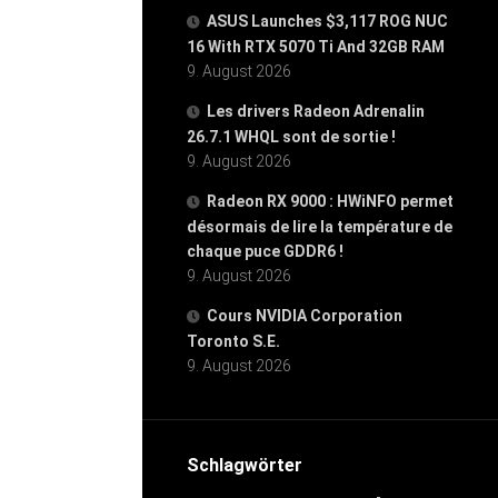
ASUS Launches $3,117 ROG NUC
16 With RTX 5070 Ti And 32GB RAM
9. August 2026
Les drivers Radeon Adrenalin
26.7.1 WHQL sont de sortie !
9. August 2026
Radeon RX 9000 : HWiNFO permet
désormais de lire la température de
chaque puce GDDR6 !
9. August 2026
Cours NVIDIA Corporation
Toronto S.E.
9. August 2026
Schlagwörter