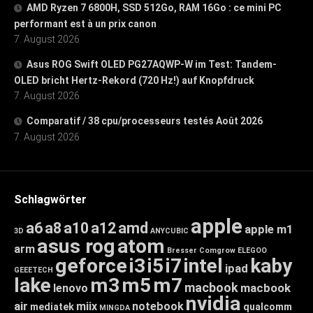
AMD Ryzen 7 6800H, SSD 512Go, RAM 16Go : ce mini PC
performant est à un prix canon
7. August 2026
Asus ROG Swift OLED PG27AQWP-W im Test: Tandem-
OLED bricht Hertz-Rekord (720 Hz!) auf Knopfdruck
7. August 2026
Comparatif / 38 cpu/processeurs testés Août 2026
7. August 2026
Schlagwörter
apple
a6
a8
a10
a12
amd
apple m1
3D
ANYCUBIC
asus rog
atom
arm
Bresser
Comgrow
ELEGOO
geforce
i3
i5
i7
intel
kaby
ipad
GEEETECH
lake
m3
m5
m7
macbook
macbook
lenovo
nvidia
air
miix
notebook
mediatek
qualcomm
MINGDA