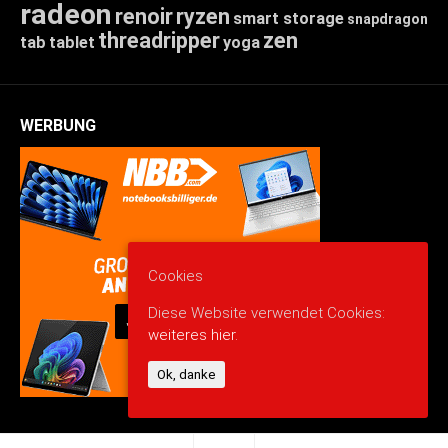
radeon
renoir
ryzen
smart storage
snapdragon
threadripper
zen
tab
tablet
yoga
WERBUNG
Cookies
Diese Website verwendet Cookies:
weiteres hier.
Ok, danke