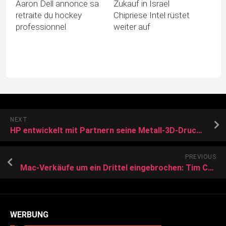
Aaron Dell annonce sa
Zukauf in Israel
retraite du hockey
Chipriese Intel rüstet
professionnel
weiter auf
NEXT
HP entwickelt mit Partnern seine Metall-3D-Druck-Technologie Metal Jet weiter
PREVIOUS
Mac-Verkäufe um ein Drittel eingebrochen: Tim Cook verspricht Besserung zu Weihnachten
WERBUNG