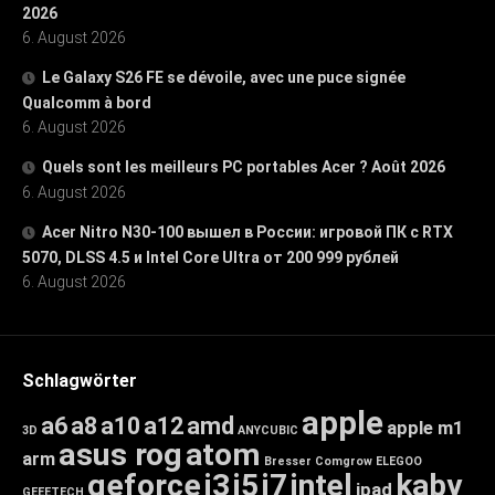
2026
6. August 2026
Le Galaxy S26 FE se dévoile, avec une puce signée
Qualcomm à bord
6. August 2026
Quels sont les meilleurs PC portables Acer ? Août 2026
6. August 2026
Acer Nitro N30-100 вышел в России: игровой ПК с RTX
5070, DLSS 4.5 и Intel Core Ultra от 200 999 рублей
6. August 2026
Schlagwörter
apple
a6
a8
a10
a12
amd
apple m1
3D
ANYCUBIC
asus rog
atom
arm
Bresser
Comgrow
ELEGOO
geforce
i3
i5
i7
intel
kaby
ipad
GEEETECH