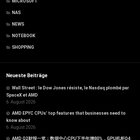
MICROSOFT
NAS
NEWS
NOTEBOOK
SHOPPING
Neueste Beiträge
Wall Street : le Dow Jones résiste, le Nasdaq plombé par
SpaceX et AMD
6. August 2026
AMD EPYC CPUs’ top features that businesses need to
know about
6. August 2026
AMD Q2财报一览：数据中心CPU下半年增80%，GPU机柜Q4