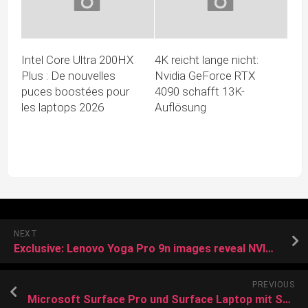
Intel Core Ultra 200HX
4K reicht lange nicht:
Plus : De nouvelles
Nvidia GeForce RTX
puces boostées pour
4090 schafft 13K-
les laptops 2026
Auflösung
NEXT
Exclusive: Lenovo Yoga Pro 9n images reveal NVIDIA RTX Spark’s MacBook Pro killer
PREVIOUS
Microsoft Surface Pro und Surface Laptop mit Snapdragon X2 vorgestellt