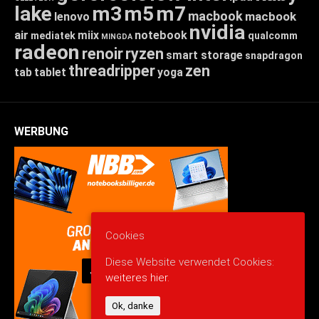
lake
m3
m5
m7
macbook
macbook
lenovo
nvidia
air
miix
notebook
mediatek
qualcomm
MINGDA
radeon
renoir
ryzen
smart storage
snapdragon
threadripper
zen
tab
tablet
yoga
WERBUNG
Cookies
Diese Website verwendet Cookies:
weiteres hier.
Ok, danke