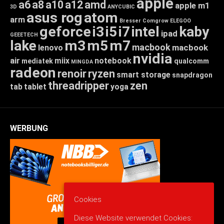
apple
a6
a8
a10
a12
amd
apple m1
3D
ANYCUBIC
asus rog
atom
arm
Bresser
Comgrow
ELEGOO
geforce
i3
i5
i7
intel
kaby
ipad
GEEETECH
lake
m3
m5
m7
macbook
macbook
lenovo
nvidia
air
miix
notebook
mediatek
qualcomm
MINGDA
radeon
renoir
ryzen
smart storage
snapdragon
threadripper
zen
tab
tablet
yoga
WERBUNG
Cookies
Diese Website verwendet Cookies: