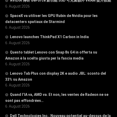
NVIDIA 傳研 GeForce 新功能 SSD 可充當額外 VRAM 提升效能
6. August 2026
SpaceX va utiliser les GPU Rubin de Nvidia pour les
datacenters spatiaux de Starmind
6. August 2026
Lenovo launches ThinkPad X1 Carbon in India
6. August 2026
Questo tablet Lenovo con Snap 8s G4 in offerta su
Amazon è la scelta giusta per la fascia media
6. August 2026
Lenovo Tab Plus con display 2K e audio JBL: sconto del
33% su Amazon
6. August 2026
Quand l’IA va, AMD va. Et non, les ventes de Radeon ne se
sont pas effondrées…
6. August 2026
Dell Technologies Inc.: Nouveau potentiel au-dessus de la