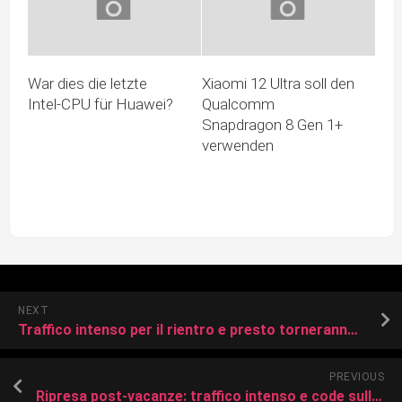
War dies die letzte
Xiaomi 12 Ultra soll den
Intel-CPU für Huawei?
Qualcomm
Snapdragon 8 Gen 1+
verwenden
NEXT
Traffico intenso per il rientro e presto torneranno i cantieri
PREVIOUS
Ripresa post-vacanze: traffico intenso e code sull’Autostrada dei Laghi