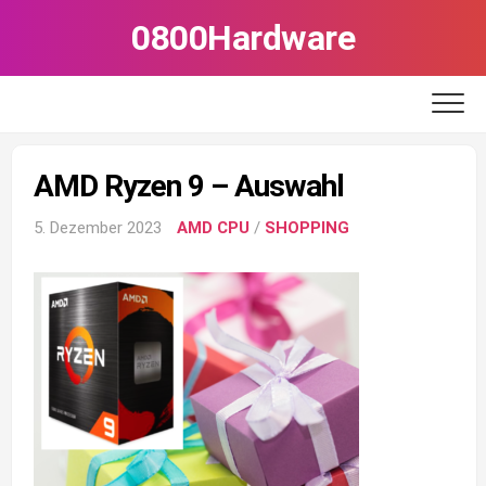
Skip
0800Hardware
to
content
AMD Ryzen 9 – Auswahl
5. Dezember 2023
AMD CPU
/
SHOPPING