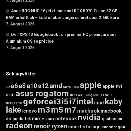
7. August 2026
Asus ROG NUC 16 jetzt auch mit RTX 5070 Ti und 32 GB
RAM erhältlich – kostet aber umgerechnet über 2.680 Euro
7. August 2026
Dell XPS 13 Googlebook : un premier PC premium sous
Aluminium OS se précise
7. August 2026
Schlagwörter
apple
a6
a8
a10
a12
amd
apple m1
3D
ANYCUBIC
asus rog
atom
arm
Bresser
Comgrow
ELEGOO
geforce
i3
i5
i7
intel
kaby
ipad
GEEETECH
lake
m3
m5
m7
macbook
macbook
lenovo
nvidia
air
miix
notebook
mediatek
qualcomm
MINGDA
radeon
renoir
ryzen
smart storage
snapdragon