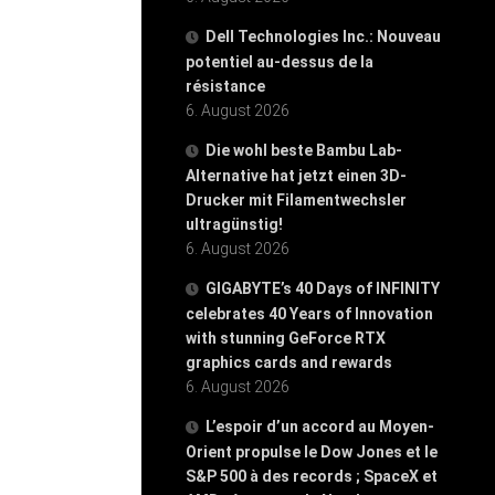
Dell Technologies Inc.: Nouveau
potentiel au-dessus de la
résistance
6. August 2026
Die wohl beste Bambu Lab-
Alternative hat jetzt einen 3D-
Drucker mit Filamentwechsler
ultragünstig!
6. August 2026
GIGABYTE’s 40 Days of INFINITY
celebrates 40 Years of Innovation
with stunning GeForce RTX
graphics cards and rewards
6. August 2026
L’espoir d’un accord au Moyen-
Orient propulse le Dow Jones et le
S&P 500 à des records ; SpaceX et