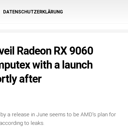
DATENSCHUTZERKLÄRUNG
eil Radeon RX 9060
mputex with a launch
rtly after
 by a release in June seems to be AMD’s plan for
ccording to leaks.