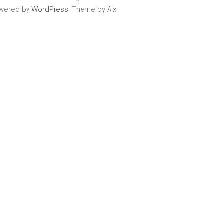
wered by
WordPress
. Theme by
Alx
.