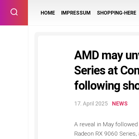
Skip
to
HOME
IMPRESSUM
SHOPPING-HERE
content
AMD may unv
Series at Co
following sho
17. April 2025
NEWS
A reveal in May followed
Radeon RX 9060 Series, a