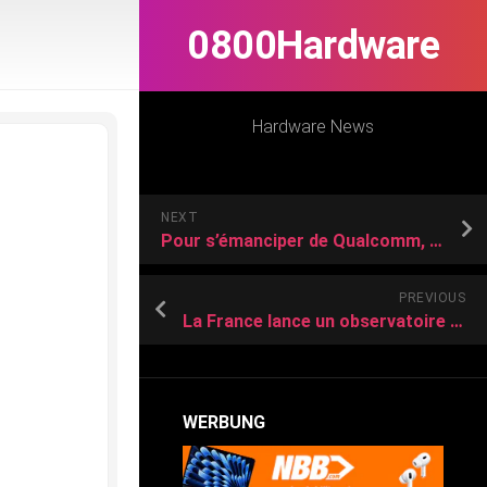
0800Hardware
Hardware News
NEXT
Pour s’émanciper de Qualcomm, Xiaomi forme une nouvelle division vouée au développement de puces
PREVIOUS
La France lance un observatoire de la souveraineté numérique
WERBUNG