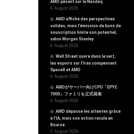
AMD pèsent sur le Nasdaq
6. August 2026
AMD affiche des perspectives
solides, mais l’émission de bons de
souscription limite son potentiel,
selon Morgan Stanley
6. August 2026
Wall Street ouvre dans le vert,
les espoirs sur l’Iran compensent
SpaceX et AMD
6. August 2026
AMDがサーバー向けCPU「EPYC
7000」ファミリを正式発表
6. August 2026
AMD dépasse les attentes grâce
à l’IA, mais son action recule en
Bourse
5. August 2026