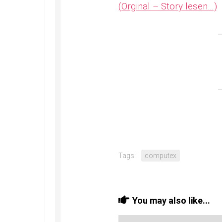
(Orginal – Story lesen…)
Tags:
computex
You may also like...