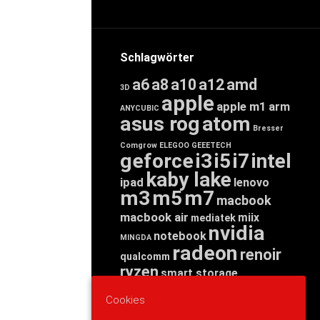
Schlagwörter
a6
a8
a10
a12
amd
3D
apple
apple m1
arm
ANYCUBIC
asus rog
atom
Bresser
Comgrow
ELEGOO
GEEETECH
geforce
i3
i5
i7
intel
kaby lake
ipad
lenovo
m3
m5
m7
macbook
macbook air
miix
mediatek
nvidia
notebook
MINGDA
radeon
renoir
qualcomm
ryzen
smart storage
tab
tablet
snapdragon
Cookies
threadripper
zen
yoga