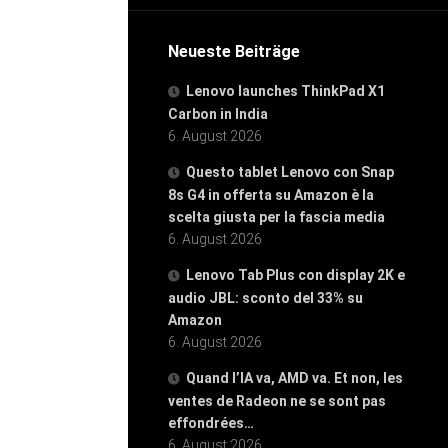
Neueste Beiträge
Lenovo launches ThinkPad X1
Carbon in India
6. August 2026
Questo tablet Lenovo con Snap
8s G4 in offerta su Amazon è la
scelta giusta per la fascia media
6. August 2026
Lenovo Tab Plus con display 2K e
audio JBL: sconto del 33% su
Amazon
6. August 2026
Quand l’IA va, AMD va. Et non, les
ventes de Radeon ne se sont pas
effondrées…
6. August 2026