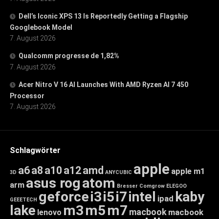
Dell’s Iconic XPS 13 Is Reportedly Getting a Flagship
Googlebook Model
7. August 2026
Qualcomm progresse de 1,82%
7. August 2026
Acer Nitro V 16 AI Launches With AMD Ryzen AI 7 450
Processor
7. August 2026
Schlagwörter
apple
a6
a8
a10
a12
amd
apple m1
3D
ANYCUBIC
asus rog
atom
arm
Bresser
Comgrow
ELEGOO
geforce
i3
i5
i7
intel
kaby
ipad
GEEETECH
lake
m3
m5
m7
macbook
macbook
lenovo