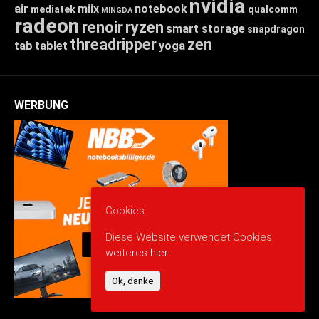
nvidia
air
miix
notebook
mediatek
qualcomm
MINGDA
radeon
renoir
ryzen
smart storage
snapdragon
threadripper
zen
tab
tablet
yoga
WERBUNG
Cookies
Diese Website verwendet Cookies:
weiteres hier.
Ok, danke