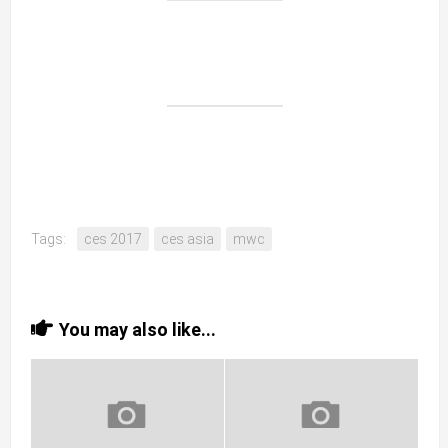
Tags:
ces 2017
ces asia
mwc
You may also like...