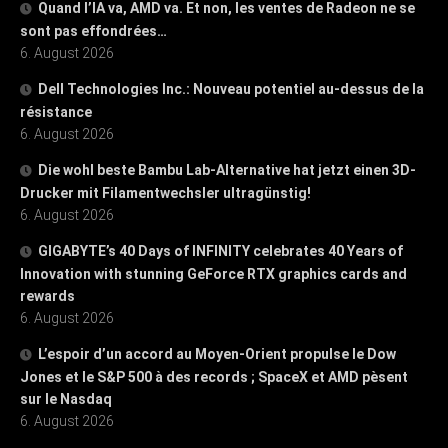
Quand l’IA va, AMD va. Et non, les ventes de Radeon ne se
sont pas effondrées…
6. August 2026
Dell Technologies Inc.: Nouveau potentiel au-dessus de la
résistance
6. August 2026
Die wohl beste Bambu Lab-Alternative hat jetzt einen 3D-
Drucker mit Filamentwechsler ultragünstig!
6. August 2026
GIGABYTE’s 40 Days of INFINITY celebrates 40 Years of
Innovation with stunning GeForce RTX graphics cards and
rewards
6. August 2026
L’espoir d’un accord au Moyen-Orient propulse le Dow
Jones et le S&P 500 à des records ; SpaceX et AMD pèsent
sur le Nasdaq
6. August 2026