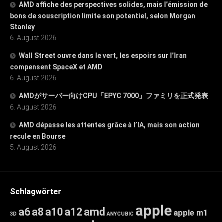
AMD affiche des perspectives solides, mais l’émission de
bons de souscription limite son potentiel, selon Morgan
Stanley
6. August 2026
Wall Street ouvre dans le vert, les espoirs sur l’Iran
compensent SpaceX et AMD
6. August 2026
AMDがサーバー向けCPU「EPYC 7000」ファミリを正式発表
6. August 2026
AMD dépasse les attentes grâce à l’IA, mais son action
recule en Bourse
5. August 2026
Schlagwörter
apple
a6
a8
a10
a12
amd
apple m1
3D
ANYCUBIC