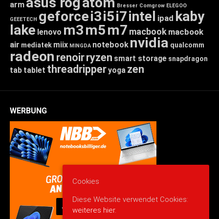
asus rog
atom
arm
Bresser
Comgrow
ELEGOO
geforce
i3
i5
i7
intel
kaby
ipad
GEEETECH
lake
m3
m5
m7
macbook
macbook
lenovo
nvidia
air
miix
notebook
mediatek
qualcomm
MINGDA
radeon
renoir
ryzen
smart storage
snapdragon
threadripper
zen
tab
tablet
yoga
WERBUNG
Cookies
Diese Website verwendet Cookies:
weiteres hier.