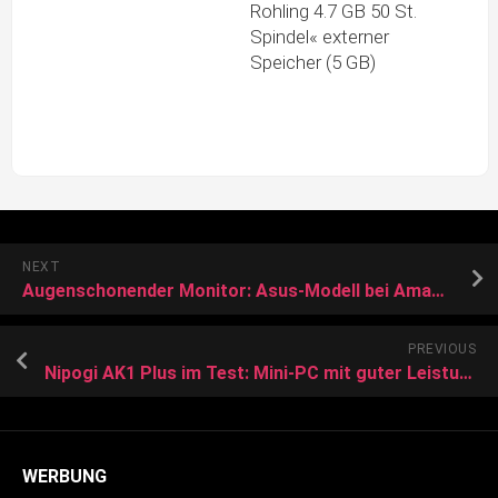
Rohling 4.7 GB 50 St.
Spindel« externer
Speicher (5 GB)
NEXT
Augenschonender Monitor: Asus-Modell bei Amazon
PREVIOUS
Nipogi AK1 Plus im Test: Mini-PC mit guter Leistung und Dock für SATA ab 209
WERBUNG