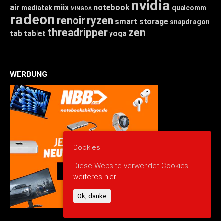
nvidia
air
miix
notebook
mediatek
qualcomm
MINGDA
radeon
renoir
ryzen
smart storage
snapdragon
threadripper
zen
tab
tablet
yoga
WERBUNG
Cookies
Diese Website verwendet Cookies:
weiteres hier.
Ok, danke