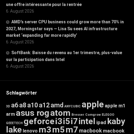
une offre intéressante pour la rentrée
6. August 2026
AMD’s server CPU business could grow more than 70% in
2027, Morningstar says — Lisa Su sees AI infrastructure
market ‘expanding far more rapidly’
6. August 2026
SoftBank: Baisse du revenu au 1er trimestre, plus-value
sur la participation dans Intel
6. August 2026
Schlagwörter
apple
a6
a8
a10
a12
amd
apple m1
3D
ANYCUBIC
asus rog
atom
arm
Bresser
Comgrow
ELEGOO
geforce
i3
i5
i7
intel
kaby
ipad
GEEETECH
lake
m3
m5
m7
macbook
macbook
lenovo