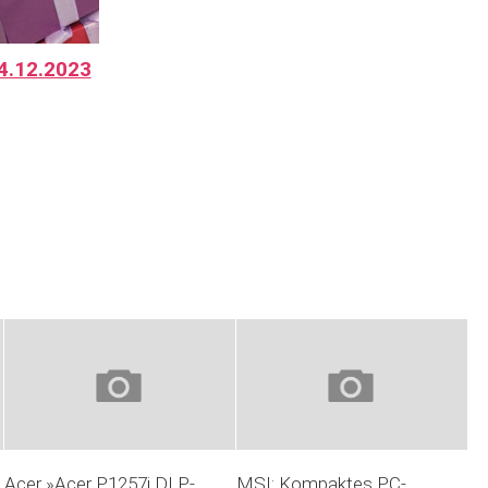
4.12.2023
Acer »Acer P1257i DLP-
MSI: Kompaktes PC-