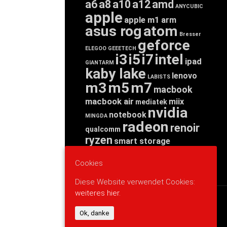
a6
a8
a10
a12
amd
ANYCUBIC
apple
apple m1
arm
asus rog
atom
Bresser
geforce
ELEGOO
GEEETECH
i3
i5
i7
intel
ipad
GIANTARM
kaby lake
lenovo
LABISTS
m3
m5
m7
macbook
macbook air
miix
mediatek
nvidia
notebook
MINGDA
radeon
renoir
qualcomm
ryzen
smart storage
tab
tablet
snapdragon
threadripper
zen
Cookies
yoga
Diese Website verwendet Cookies:
weiteres hier.
WERBUNG
Ok, danke