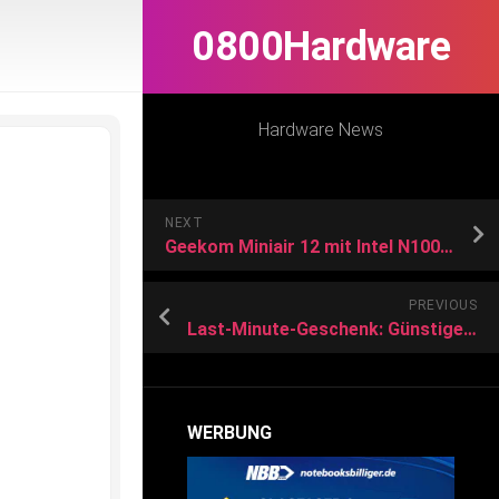
0800Hardware
Hardware News
NEXT
Geekom Miniair 12 mit Intel N100 im Test: Mini-PC für bis zu 3 Monitore ab 279
PREVIOUS
Last-Minute-Geschenk: Günstiges Gaming-Notebook bei Aldi
WERBUNG