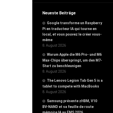
Neueste Beiträge
Google transforme un Raspberry
Pi en traducteur IA qui tourne en
local, et vous pouvez le créer vous-
même
8. August 2026
Warum Apple die M6 Pro- und M6
Max-Chips überspringt, um den M7-
Start zu beschleunigen
8. August 2026
The Lenovo Legion Tab Gen 5 is a
tablet to compete with MacBooks
8. August 2026
Samsung présente zHBM, V10
BV-NAND et sa feuille de route
mémoire IA au FMS 2026