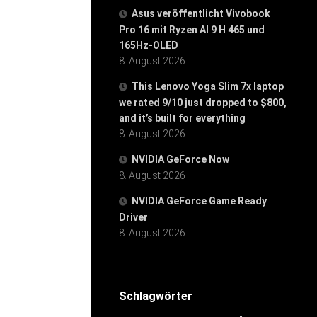
Asus veröffentlicht Vivobook
Pro 16 mit Ryzen AI 9 H 465 und
165Hz-OLED
8. August 2026
This Lenovo Yoga Slim 7x laptop
we rated 9/10 just dropped to $800,
and it’s built for everything
8. August 2026
NVIDIA GeForce Now
8. August 2026
NVIDIA GeForce Game Ready
Driver
8. August 2026
Schlagwörter