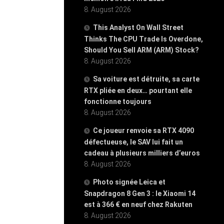
8. August 2026
This Analyst On Wall Street
Thinks The CPU Trade Is Overdone,
Should You Sell ARM (ARM) Stock?
8. August 2026
Sa voiture est détruite, sa carte
RTX pliée en deux… pourtant elle
fonctionne toujours
8. August 2026
Ce joueur renvoie sa RTX 4090
défectueuse, le SAV lui fait un
cadeau à plusieurs milliers d’euros
8. August 2026
Photo signée Leica et
Snapdragon 8 Gen 3 : le Xiaomi 14
est à 366 € en neuf chez Rakuten
8. August 2026