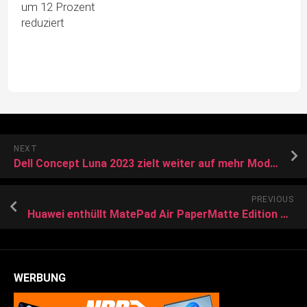
um 12 Prozent
reduziert
NEXT
Dell Concept Luna 2023 zielt weiter auf mehr Modularität ab, Laptops mit wartbaren Displays kommen 2024
PREVIOUS
Huawei enthüllt MatePad Air PaperMatte Edition mit Snapdragon 888 und 144 Hz Touchscreen mit Papier-Textur
WERBUNG