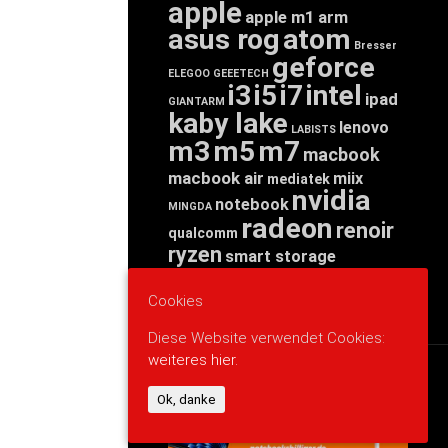
apple
apple m1
arm
asus rog
atom
Bresser
geforce
ELEGOO
GEEETECH
i3
i5
i7
intel
ipad
GIANTARM
kaby lake
lenovo
LABISTS
m3
m5
m7
macbook
macbook air
miix
mediatek
nvidia
notebook
MINGDA
radeon
renoir
qualcomm
ryzen
smart storage
tab
tablet
snapdragon
threadripper
zen
Cookies
yoga
Diese Website verwendet Cookies:
weiteres hier.
WERBUNG
Ok, danke