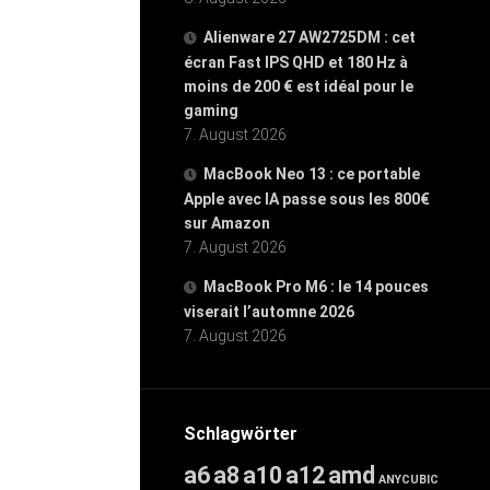
Alienware 27 AW2725DM : cet
écran Fast IPS QHD et 180 Hz à
moins de 200 € est idéal pour le
gaming
7. August 2026
MacBook Neo 13 : ce portable
Apple avec IA passe sous les 800€
sur Amazon
7. August 2026
MacBook Pro M6 : le 14 pouces
viserait l’automne 2026
7. August 2026
Schlagwörter
a6
a8
a10
a12
amd
ANYCUBIC