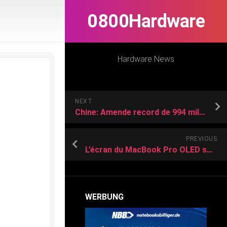
0800Hardware
Hardware News
NEXT
Chine: Amende record de 994 millions USD contre Qualcomm
PREVIOUS
L’écran du MacBook Pro OLED se rapproche de la production
WERBUNG