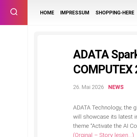
Skip
to
HOME
IMPRESSUM
SHOPPING-HERE
content
ADATA Spark
COMPUTEX 
26. Mai 2026
NEWS
ADATA Technology, the g
will showcase its lates
theme “Activate the AI Co
(Orginal – Story lesen…)