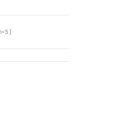
n=5 ]