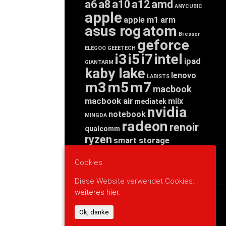
a6
a8
a10
a12
amd
ANYCUBIC
apple
apple m1
arm
asus rog
atom
Bresser
geforce
ELEGOO
GEEETECH
i3
i5
i7
intel
ipad
GIANTARM
kaby lake
lenovo
LABISTS
m3
m5
m7
macbook
macbook air
miix
mediatek
nvidia
notebook
MINGDA
radeon
renoir
qualcomm
ryzen
smart storage
tab
tablet
snapdragon
threadripper
zen
Cookies
yoga
Diese Website verwendet Cookies:
weiteres hier.
WERBUNG
Ok, danke