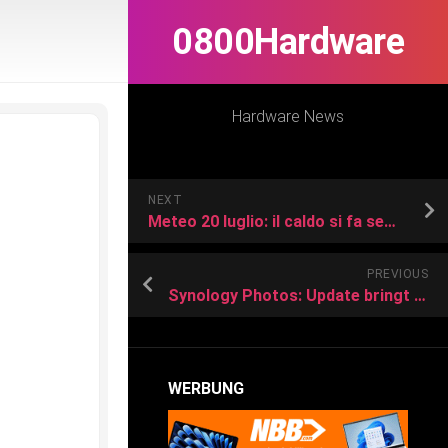
0800Hardware
Hardware News
NEXT
Meteo 20 luglio: il caldo si fa sempre più intenso
PREVIOUS
Synology Photos: Update bringt neue Funktionen
WERBUNG