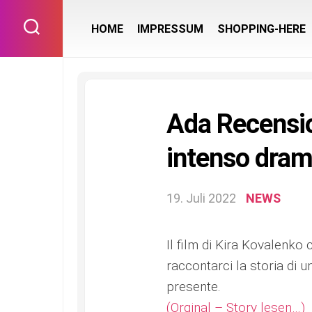
Skip
to
HOME
IMPRESSUM
SHOPPING-HERE
content
Ada Recensio
intenso dram
19. Juli 2022
NEWS
Il film di Kira Kovalenko
raccontarci la storia di 
presente.
(Orginal – Story lesen…)