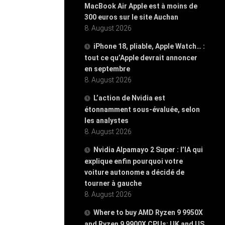
MacBook Air Apple est à moins de
300 euros sur le site Auchan
8. August 2026
iPhone 18, pliable, Apple Watch… :
tout ce qu’Apple devrait annoncer
en septembre
8. August 2026
L’action de Nvidia est
étonnamment sous-évaluée, selon
les analystes
8. August 2026
Nvidia Alpamayo 2 Super : l’IA qui
explique enfin pourquoi votre
voiture autonome a décidé de
tourner à gauche
8. August 2026
Where to buy AMD Ryzen 9 9950X
and Ryzen 9 9900X CPUs: UK and US