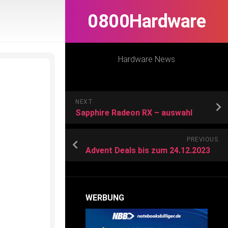
0800Hardware
Hardware News
NEXT
Sapphire Radeon RX – auswahl
PREVIOUS
Advent Deals bis zum 24.12.2023
WERBUNG