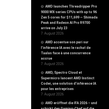
AMD launches Threadripper Pro
9000 WX-series CPUs with up to 96
Zen 5 cores for $11,699 — Shimada
Peak and Radeon AI Pro R9700
arrive on July 23
7. August 2026
AMD accentue son pari sur
l’inférence IA avec le rachat de
Taalas face à une concurrence
accrue
7. August 2026
AMD, Spectro Cloud et
Supermicro lancent AMD Instinct
Coder, une solution d’inférence IA
pour les entreprises
7. August 2026
AMD eröffnet die IFA 2026 – und
schickt den Gaming-Chef auf die