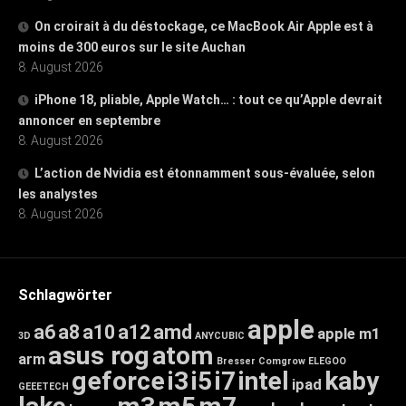
On croirait à du déstockage, ce MacBook Air Apple est à
moins de 300 euros sur le site Auchan
8. August 2026
iPhone 18, pliable, Apple Watch… : tout ce qu’Apple devrait
annoncer en septembre
8. August 2026
L’action de Nvidia est étonnamment sous-évaluée, selon
les analystes
8. August 2026
Schlagwörter
apple
a6
a8
a10
a12
amd
apple m1
3D
ANYCUBIC
asus rog
atom
arm
Bresser
Comgrow
ELEGOO
geforce
i3
i5
i7
intel
kaby
ipad
GEEETECH