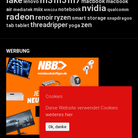
lake
m3
m5
m7
macbook
macbook
lenovo
nvidia
air
miix
notebook
mediatek
qualcomm
MINGDA
radeon
renoir
ryzen
smart storage
snapdragon
threadripper
zen
tab
tablet
yoga
WERBUNG
Cookies
Diese Website verwendet Cookies:
weiteres hier.
Ok, danke