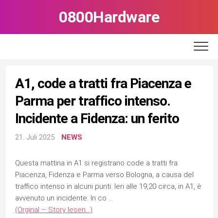
Skip
0800Hardware
to
content
A1, code a tratti fra Piacenza e
Parma per traffico intenso.
Incidente a Fidenza: un ferito
21. Juli 2025
NEWS
Questa mattina in A1 si registrano code a tratti fra
Piacenza, Fidenza e Parma verso Bologna, a causa del
traffico intenso in alcuni punti. Ieri alle 19,20 circa, in A1, è
avvenuto un incidente. In co …
(Orginal – Story lesen…)