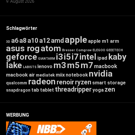
9. August 2026
Schlagwörter
apple
a6
a8
a10
a12
amd
apple m1
arm
3D
asus rog
atom
Bresser
Comgrow
ELEGOO
GEEETECH
geforce
i3
i5
i7
intel
kaby
ipad
GIANTARM
lake
m3
m5
m7
macbook
lenovo
LABISTS
nvidia
macbook air
miix
notebook
mediatek
radeon
renoir
ryzen
smart storage
qualcomm
threadripper
zen
tab
tablet
yoga
snapdragon
WERBUNG