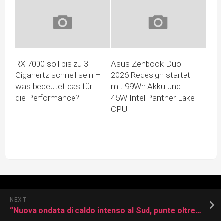
RX 7000 soll bis zu 3
Asus Zenbook Duo
Gigahertz schnell sein –
2026 Redesign startet
was bedeutet das für
mit 99Wh Akku und
die Performance?
45W Intel Panther Lake
CPU
NEXT
“Nuova ondata di caldo intenso al Sud, punte oltre i 45°C”