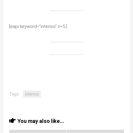
[eapi keyword=”intenso” n=5 ]
Tags:
intenso
You may also like...