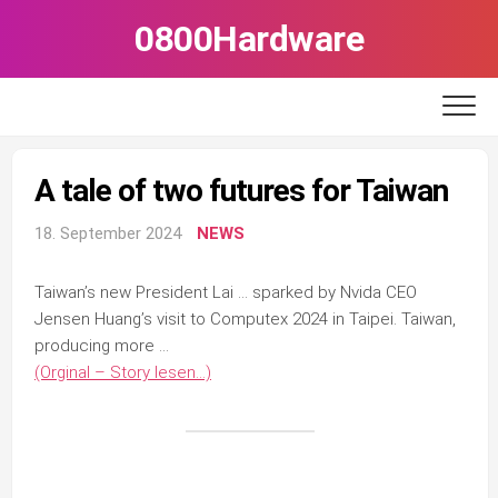
Skip
0800Hardware
to
content
A tale of two futures for Taiwan
18. September 2024
NEWS
Taiwan’s new President Lai … sparked by Nvida CEO
Jensen Huang’s visit to Computex 2024 in Taipei. Taiwan,
producing more …
(Orginal – Story lesen…)