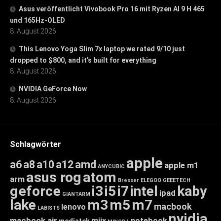
Asus veröffentlicht Vivobook Pro 16 mit Ryzen AI 9 H 465
und 165Hz-OLED
8. August 2026
This Lenovo Yoga Slim 7x laptop we rated 9/10 just
dropped to $800, and it’s built for everything
8. August 2026
NVIDIA GeForce Now
8. August 2026
Schlagwörter
apple
a6
a8
a10
a12
amd
apple m1
ANYCUBIC
asus rog
atom
arm
Bresser
ELEGOO
GEEETECH
geforce
i3
i5
i7
intel
kaby
ipad
GIANTARM
lake
m3
m5
m7
macbook
lenovo
LABISTS
nvidia
macbook air
miix
notebook
mediatek