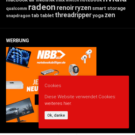
MINGDA
radeon
renoir
ryzen
smart storage
qualcomm
threadripper
zen
tab
tablet
yoga
snapdragon
WERBUNG
Cookies
Diese Website verwendet Cookies:
weiteres hier.
Ok, danke