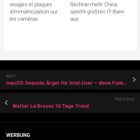
visages et plaques
Rechner mehr: China
d’immatriculation sur
spricht größten IT-Bann
les caméras
aus
NEXT
macOS Sequoia: Ärger für Intel-User – diese Funktionen bleiben verwehrt
PREVIOUS
Wetter La Bresse 16 Tage Trend
WERBUNG