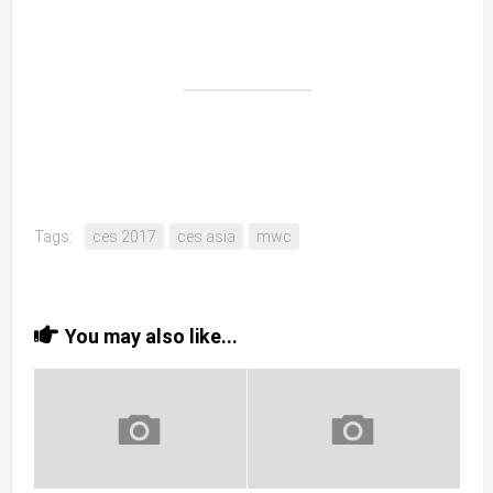
Tags:
ces 2017
ces asia
mwc
You may also like...