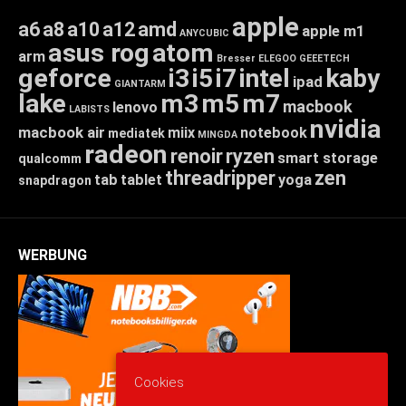
apple
a6
a8
a10
a12
amd
apple m1
ANYCUBIC
asus rog
atom
arm
Bresser
ELEGOO
GEEETECH
geforce
i3
i5
i7
intel
kaby
ipad
GIANTARM
lake
m3
m5
m7
macbook
lenovo
LABISTS
nvidia
macbook air
miix
notebook
mediatek
MINGDA
radeon
renoir
ryzen
smart storage
qualcomm
threadripper
zen
tab
tablet
yoga
snapdragon
WERBUNG
Cookies