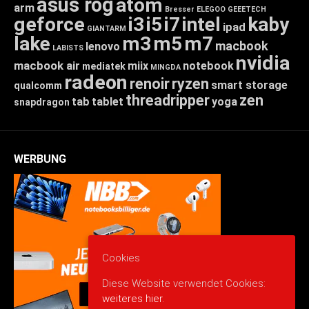
asus rog
atom
arm
Bresser
ELEGOO
GEEETECH
geforce
i3
i5
i7
intel
kaby
ipad
GIANTARM
lake
m3
m5
m7
macbook
lenovo
LABISTS
nvidia
macbook air
miix
notebook
mediatek
MINGDA
radeon
renoir
ryzen
smart storage
qualcomm
threadripper
zen
tab
tablet
yoga
snapdragon
WERBUNG
Cookies
Diese Website verwendet Cookies:
weiteres hier.