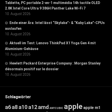
Tablette, PC portable 2-en-1 multimédia 14h tactile OLED
2.8K Intel Core Ultra 9 386H Panther Lake Wi-Fi 7
10. August 2026
Ende einer Ära: Intel lässt “Skylake”- & “Kaby Lake”-CPUs
auslaufen
10. August 2026
Aktuell im Test: Lenovo ThinkPad X1 Yoga Gen 4 mit
Aluminium-Gehäuse
10. August 2026
Hewlett Packard Enterprise Company : Morgan Stanley
désormais positif sur le dossier
10. August 2026
Schlagwörter
apple
a6
a8
a10
a12
amd
apple m1
ANYCUBIC