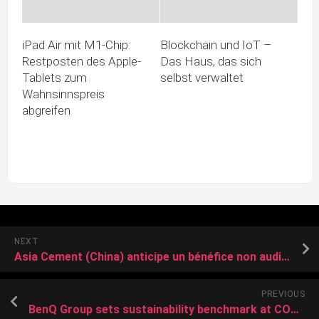
iPad Air mit M1-Chip:
Blockchain und IoT –
Restposten des Apple-
Das Haus, das sich
Tablets zum
selbst verwaltet
Wahnsinnspreis
abgreifen
NEXT
Asia Cement (China) anticipe un bénéfice non audité de 114,4 millions de RMB au premier semestre
PREVIOUS
BenQ Group sets sustainability benchmark at COMPUTEX 2025 with ISO 20121:2024 certification