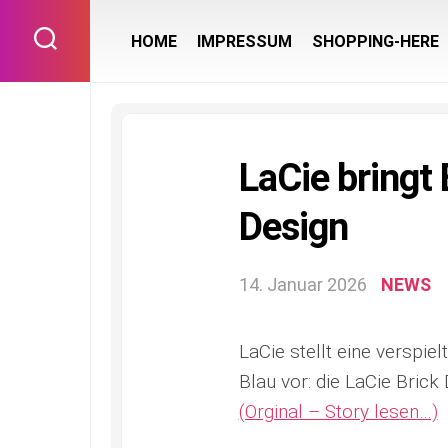
Skip
to
HOME
IMPRESSUM
SHOPPING-HERE
content
LaCie bringt 
Design
14. Januar 2026
NEWS
LaCie stellt eine verspie
Blau vor: die LaCie Brick
(Orginal – Story lesen…)