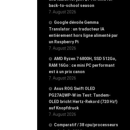
back-to-school season
7. August 2026
Google dévoile Gemma
Translator : un traducteur IA
entièrement hors ligne alimenté par
un Raspberry Pi
7. August 2026
AMD Ryzen 7 6800H, SSD 512Go,
RAM 16Go : ce mini PC performant
est à un prix canon
7. August 2026
Asus ROG Swift OLED
PG27AQWP-W im Test: Tandem-
OLED bricht Hertz-Rekord (720 Hz!)
auf Knopfdruck
7. August 2026
Comparatif / 38 cpu/processeurs