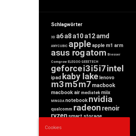
Schlagwörter
a6
a8
a10
a12
amd
3D
apple
apple m1
arm
ANYCUBIC
asus rog
atom
Bresser
Comgrow
ELEGOO
GEEETECH
geforce
i3
i5
i7
intel
kaby lake
ipad
lenovo
m3
m5
m7
macbook
macbook air
miix
mediatek
nvidia
notebook
MINGDA
radeon
renoir
qualcomm
ryzen
smart storage
tab
tablet
snapdragon
Cookies
threadripper
zen
yoga