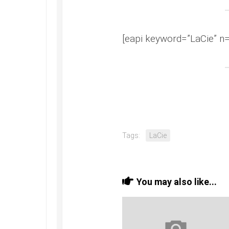
[eapi keyword=”LaCie” n=
Tags:
LaCie
You may also like...