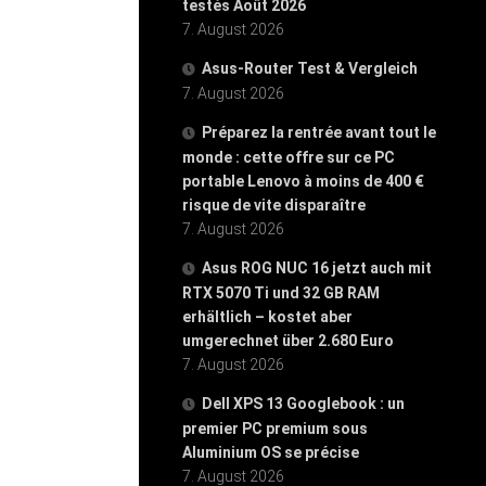
testés Août 2026
7. August 2026
Asus-Router Test & Vergleich
7. August 2026
Préparez la rentrée avant tout le
monde : cette offre sur ce PC
portable Lenovo à moins de 400 €
risque de vite disparaître
7. August 2026
Asus ROG NUC 16 jetzt auch mit
RTX 5070 Ti und 32 GB RAM
erhältlich – kostet aber
umgerechnet über 2.680 Euro
7. August 2026
Dell XPS 13 Googlebook : un
premier PC premium sous
Aluminium OS se précise
7. August 2026