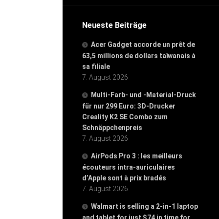
Neueste Beiträge
Acer Gadget accorde un prêt de
63,5 millions de dollars taïwanais à
sa filiale
7. August 2026
Multi-Farb- und -Material-Druck
für nur 299 Euro: 3D-Drucker
Creality K2 SE Combo zum
Schnäppchenpreis
7. August 2026
AirPods Pro 3 : les meilleurs
écouteurs intra-auriculaires
d’Apple sont à prix bradés
7. August 2026
Walmart is selling a 2-in-1 laptop
and tablet for just $74 in time for