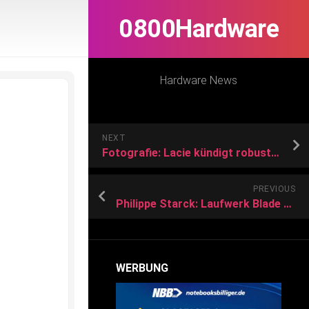
0800Hardware
Hardware News
NEXT
Fotografie: Lacie kündigt robuste SSD mit integriertem SD-Kartenleser an
PREVIOUS
Philippe Starck: Laufwerk Blade Runner von Lacie nur 9.999 Mal erhältlich
WERBUNG