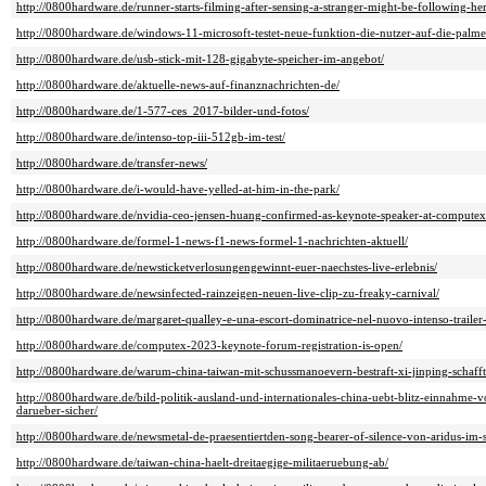
http://0800hardware.de/runner-starts-filming-after-sensing-a-stranger-might-be-following-he
http://0800hardware.de/windows-11-microsoft-testet-neue-funktion-die-nutzer-auf-die-palme
http://0800hardware.de/usb-stick-mit-128-gigabyte-speicher-im-angebot/
http://0800hardware.de/aktuelle-news-auf-finanznachrichten-de/
http://0800hardware.de/1-577-ces_2017-bilder-und-fotos/
http://0800hardware.de/intenso-top-iii-512gb-im-test/
http://0800hardware.de/transfer-news/
http://0800hardware.de/i-would-have-yelled-at-him-in-the-park/
http://0800hardware.de/nvidia-ceo-jensen-huang-confirmed-as-keynote-speaker-at-compute
http://0800hardware.de/formel-1-news-f1-news-formel-1-nachrichten-aktuell/
http://0800hardware.de/newsticketverlosungengewinnt-euer-naechstes-live-erlebnis/
http://0800hardware.de/newsinfected-rainzeigen-neuen-live-clip-zu-freaky-carnival/
http://0800hardware.de/margaret-qualley-e-una-escort-dominatrice-nel-nuovo-intenso-trailer-
http://0800hardware.de/computex-2023-keynote-forum-registration-is-open/
http://0800hardware.de/warum-china-taiwan-mit-schussmanoevern-bestraft-xi-jinping-schafft
http://0800hardware.de/bild-politik-ausland-und-internationales-china-uebt-blitz-einnahme-v
darueber-sicher/
http://0800hardware.de/newsmetal-de-praesentiertden-song-bearer-of-silence-von-aridus-im-
http://0800hardware.de/taiwan-china-haelt-dreitaegige-militaeruebung-ab/