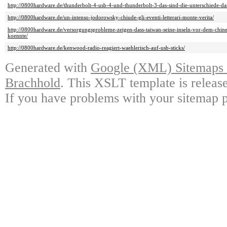
http://0800hardware.de/thunderbolt-4-usb-4-und-thunderbolt-3-das-sind-die-unterschiede-das
http://0800hardware.de/un-intenso-jodorowsky-chiude-gli-eventi-letterari-monte-verita/
http://0800hardware.de/versorgungsprobleme-zeigen-dass-taiwan-seine-inseln-vor-dem-chine
koennte/
http://0800hardware.de/kenwood-radio-reagiert-waehlerisch-auf-usb-sticks/
Generated with
Google (XML) Sitemaps G
Brachhold
. This XSLT template is releas
If you have problems with your sitemap p