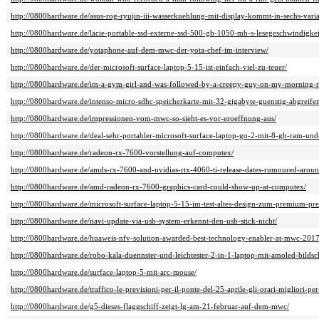
http://0800hardware.de/asus-rog-ryujin-iii-wasserkuehlung-mit-display-kommt-in-sechs-varia
http://0800hardware.de/lacie-portable-ssd-externe-ssd-500-gb-1050-mb-s-lesegeschwindigke
http://0800hardware.de/yotaphone-auf-dem-mwc-der-yota-chef-im-interview/
http://0800hardware.de/der-microsoft-surface-laptop-5-15-ist-einfach-viel-zu-teuer/
http://0800hardware.de/im-a-gym-girl-and-was-followed-by-a-creepy-guy-on-my-morning
http://0800hardware.de/intenso-micro-sdhc-speicherkarte-mit-32-gigabyte-guenstig-abgreife
http://0800hardware.de/impressionen-vom-mwc-so-sieht-es-vor-eroeffnung-aus/
http://0800hardware.de/deal-sehr-portabler-microsoft-surface-laptop-go-2-mit-8-gb-ram-und
http://0800hardware.de/radeon-rx-7600-vorstellung-auf-computex/
http://0800hardware.de/amds-rx-7600-and-nvidias-rtx-4060-ti-release-dates-rumoured-aro
http://0800hardware.de/amd-radeon-rx-7600-graphics-card-could-show-up-at-computex/
http://0800hardware.de/microsoft-surface-laptop-5-15-im-test-altes-design-zum-premium-pre
http://0800hardware.de/navi-update-via-usb-system-erkennt-den-usb-stick-nicht/
http://0800hardware.de/huaweis-nfv-solution-awarded-best-technology-enabler-at-mwc-2017
http://0800hardware.de/robo-kala-duennster-und-leichtester-2-in-1-laptop-mit-amoled-bildschi
http://0800hardware.de/surface-laptop-5-mit-arc-mouse/
http://0800hardware.de/traffico-le-previsioni-per-il-ponte-del-25-aprile-gli-orari-migliori-per
http://0800hardware.de/g5-dieses-flaggschiff-zeigt-lg-am-21-februar-auf-dem-mwc/