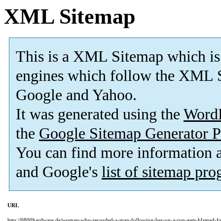
XML Sitemap
This is a XML Sitemap which is
engines which follow the XML S
Google and Yahoo.
It was generated using the
Word
the
Google Sitemap Generator P
You can find more information
and Google's
list of sitemap pr
URL
http://0800hardware.de/woman-who-recorded-a-man-following-her-on-a-run-gets-blamed-for