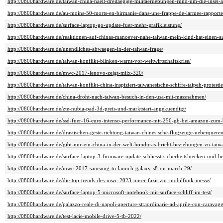
http://0800hardware.de/taiwan-china-haelt-dreitaegige-militaeruebungen-rund-um-die-insel-a
http://0800hardware.de/au-moins-50-morts-en-birmanie-dans-une-frappe-de-larmee-rapporten
http://0800hardware.de/surface-laptop-go-update-fuer-mehr-grafikleistung/
http://0800hardware.de/reaktionen-auf-chinas-manoever-nahe-taiwan-mein-kind-hat-einen-aus
http://0800hardware.de/unendliches-abwaegen-in-der-taiwan-frage/
http://0800hardware.de/taiwan-konflikt-blinken-warnt-vor-weltwirtschaftskrise/
http://0800hardware.de/mwc-2017-lenovo-zeigt-miix-320/
http://0800hardware.de/taiwan-konflikt-china-inspiziert-taiwanesische-schiffe-taipeh-protestie
http://0800hardware.de/china-droht-nach-taiwan-besuch-in-den-usa-mit-massnahmen/
http://0800hardware.de/zte-nubia-pad-3d-preis-und-marktstart-angekuendigt/
http://0800hardware.de/ssd-fuer-16-euro-intenso-performance-mit-250-gb-bei-amazon-zum-b
http://0800hardware.de/drastischen-geste-richtung-taiwan-chinesische-flugzeuge-ueberqueren-i
http://0800hardware.de/gibt-nur-ein-china-in-der-welt-honduras-bricht-beziehungen-zu-taiw
http://0800hardware.de/surface-laptop-3-firmware-update-schliesst-sicherheitsluecken-und-
http://0800hardware.de/mwc-2017-samsung-to-launch-galaxy-s8-on-march-29/
http://0800hardware.de/die-top-trends-des-mwc-2023-unser-fazit-zur-mobilfunk-messe/
http://0800hardware.de/surface-laptop-5-microsoft-notebook-mit-surface-schliff-im-test/
http://0800hardware.de/palazzo-reale-di-napoli-aperture-straordinarie-ad-aprile-con-caravagg
http://0800hardware.de/test-lacie-mobile-drive-5-tb-2022/