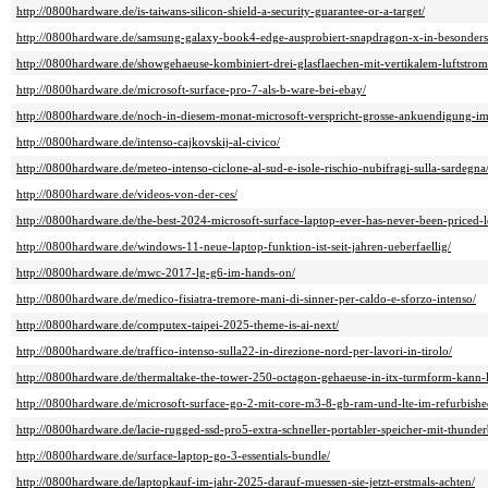
http://0800hardware.de/is-taiwans-silicon-shield-a-security-guarantee-or-a-target/
http://0800hardware.de/samsung-galaxy-book4-edge-ausprobiert-snapdragon-x-in-besonders
http://0800hardware.de/showgehaeuse-kombiniert-drei-glasflaechen-mit-vertikalem-luftstrom
http://0800hardware.de/microsoft-surface-pro-7-als-b-ware-bei-ebay/
http://0800hardware.de/noch-in-diesem-monat-microsoft-verspricht-grosse-ankuendigung-im-
http://0800hardware.de/intenso-cajkovskij-al-civico/
http://0800hardware.de/meteo-intenso-ciclone-al-sud-e-isole-rischio-nubifragi-sulla-sardegna
http://0800hardware.de/videos-von-der-ces/
http://0800hardware.de/the-best-2024-microsoft-surface-laptop-ever-has-never-been-priced
http://0800hardware.de/windows-11-neue-laptop-funktion-ist-seit-jahren-ueberfaellig/
http://0800hardware.de/mwc-2017-lg-g6-im-hands-on/
http://0800hardware.de/medico-fisiatra-tremore-mani-di-sinner-per-caldo-e-sforzo-intenso/
http://0800hardware.de/computex-taipei-2025-theme-is-ai-next/
http://0800hardware.de/traffico-intenso-sulla22-in-direzione-nord-per-lavori-in-tirolo/
http://0800hardware.de/thermaltake-the-tower-250-octagon-gehaeuse-in-itx-turmform-kann-l
http://0800hardware.de/microsoft-surface-go-2-mit-core-m3-8-gb-ram-und-lte-im-refurbishe
http://0800hardware.de/lacie-rugged-ssd-pro5-extra-schneller-portabler-speicher-mit-thunder
http://0800hardware.de/surface-laptop-go-3-essentials-bundle/
http://0800hardware.de/laptopkauf-im-jahr-2025-darauf-muessen-sie-jetzt-erstmals-achten/