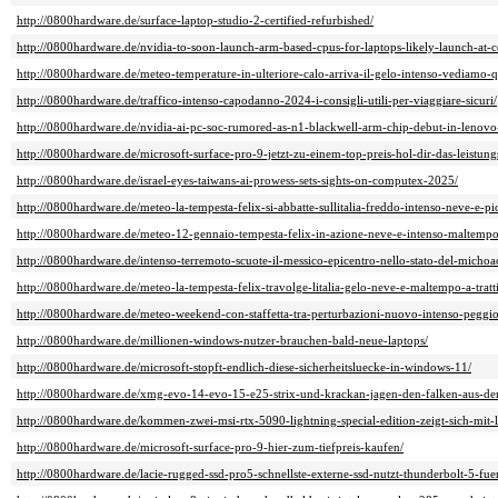
http://0800hardware.de/surface-laptop-studio-2-certified-refurbished/
http://0800hardware.de/nvidia-to-soon-launch-arm-based-cpus-for-laptops-likely-launch-at-
http://0800hardware.de/meteo-temperature-in-ulteriore-calo-arriva-il-gelo-intenso-vediamo-
http://0800hardware.de/traffico-intenso-capodanno-2024-i-consigli-utili-per-viaggiare-sicuri/
http://0800hardware.de/nvidia-ai-pc-soc-rumored-as-n1-blackwell-arm-chip-debut-in-lenov
http://0800hardware.de/microsoft-surface-pro-9-jetzt-zu-einem-top-preis-hol-dir-das-leistung
http://0800hardware.de/israel-eyes-taiwans-ai-prowess-sets-sights-on-computex-2025/
http://0800hardware.de/meteo-la-tempesta-felix-si-abbatte-sullitalia-freddo-intenso-neve-e-pi
http://0800hardware.de/meteo-12-gennaio-tempesta-felix-in-azione-neve-e-intenso-maltempo-
http://0800hardware.de/intenso-terremoto-scuote-il-messico-epicentro-nello-stato-del-michoa
http://0800hardware.de/meteo-la-tempesta-felix-travolge-litalia-gelo-neve-e-maltempo-a-tratti-
http://0800hardware.de/meteo-weekend-con-staffetta-tra-perturbazioni-nuovo-intenso-peggi
http://0800hardware.de/millionen-windows-nutzer-brauchen-bald-neue-laptops/
http://0800hardware.de/microsoft-stopft-endlich-diese-sicherheitsluecke-in-windows-11/
http://0800hardware.de/xmg-evo-14-evo-15-e25-strix-und-krackan-jagen-den-falken-aus-de
http://0800hardware.de/kommen-zwei-msi-rtx-5090-lightning-special-edition-zeigt-sich-mit-
http://0800hardware.de/microsoft-surface-pro-9-hier-zum-tiefpreis-kaufen/
http://0800hardware.de/lacie-rugged-ssd-pro5-schnellste-externe-ssd-nutzt-thunderbolt-5-fue