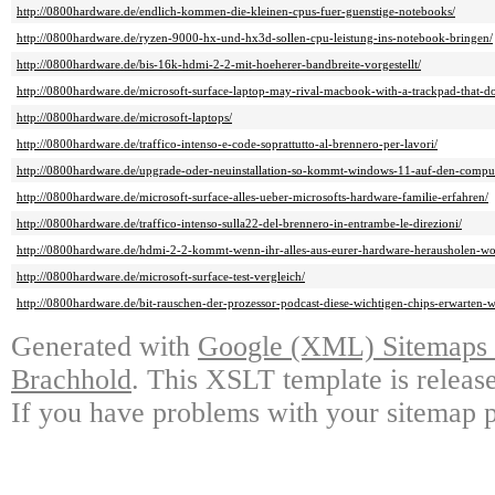
http://0800hardware.de/endlich-kommen-die-kleinen-cpus-fuer-guenstige-notebooks/
http://0800hardware.de/ryzen-9000-hx-und-hx3d-sollen-cpu-leistung-ins-notebook-bringen/
http://0800hardware.de/bis-16k-hdmi-2-2-mit-hoeherer-bandbreite-vorgestellt/
http://0800hardware.de/microsoft-surface-laptop-may-rival-macbook-with-a-trackpad-that-do
http://0800hardware.de/microsoft-laptops/
http://0800hardware.de/traffico-intenso-e-code-soprattutto-al-brennero-per-lavori/
http://0800hardware.de/upgrade-oder-neuinstallation-so-kommt-windows-11-auf-den-comput
http://0800hardware.de/microsoft-surface-alles-ueber-microsofts-hardware-familie-erfahren/
http://0800hardware.de/traffico-intenso-sulla22-del-brennero-in-entrambe-le-direzioni/
http://0800hardware.de/hdmi-2-2-kommt-wenn-ihr-alles-aus-eurer-hardware-herausholen-wol
http://0800hardware.de/microsoft-surface-test-vergleich/
http://0800hardware.de/bit-rauschen-der-prozessor-podcast-diese-wichtigen-chips-erwarten-
Generated with
Google (XML) Sitemaps G
Brachhold
. This XSLT template is releas
If you have problems with your sitemap p