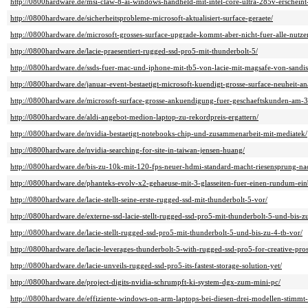
http://0800hardware.de/msi-claw-8-ai-windows-handheld-mit-intel-core-ultra-285v-erscheint-
http://0800hardware.de/sicherheitsprobleme-microsoft-aktualisiert-surface-geraete/
http://0800hardware.de/microsoft-grosses-surface-upgrade-kommt-aber-nicht-fuer-alle-nutze
http://0800hardware.de/lacie-praesentiert-rugged-ssd-pro5-mit-thunderbolt-5/
http://0800hardware.de/ssds-fuer-mac-und-iphone-mit-tb5-von-lacie-mit-magsafe-von-sandis
http://0800hardware.de/januar-event-bestaetigt-microsoft-kuendigt-grosse-surface-neuheit-an
http://0800hardware.de/microsoft-surface-grosse-ankuendigung-fuer-geschaeftskunden-am-3
http://0800hardware.de/aldi-angebot-medion-laptop-zu-rekordpreis-ergattern/
http://0800hardware.de/nvidia-bestaetigt-notebooks-chip-und-zusammenarbeit-mit-mediatek/
http://0800hardware.de/nvidia-searching-for-site-in-taiwan-jensen-huang/
http://0800hardware.de/bis-zu-10k-mit-120-fps-neuer-hdmi-standard-macht-riesensprung-na
http://0800hardware.de/phanteks-evolv-x2-gehaeuse-mit-3-glasseiten-fuer-einen-rundum-ein
http://0800hardware.de/lacie-stellt-seine-erste-rugged-ssd-mit-thunderbolt-5-vor/
http://0800hardware.de/externe-ssd-lacie-stellt-rugged-ssd-pro5-mit-thunderbolt-5-und-bis-z
http://0800hardware.de/lacie-stellt-rugged-ssd-pro5-mit-thunderbolt-5-und-bis-zu-4-tb-vor/
http://0800hardware.de/lacie-leverages-thunderbolt-5-with-rugged-ssd-pro5-for-creative-pro
http://0800hardware.de/lacie-unveils-rugged-ssd-pro5-its-fastest-storage-solution-yet/
http://0800hardware.de/project-digits-nvidia-schrumpft-ki-system-dgx-zum-mini-pc/
http://0800hardware.de/effiziente-windows-on-arm-laptops-bei-diesen-drei-modellen-stimmt-